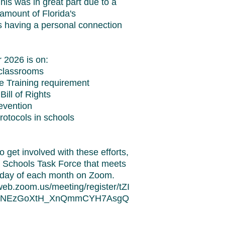
This was in great part due to a
mount of Florida's
 having a personal connection
r 2026 is on:
classrooms
e Training requirement
ill of Rights
evention
otocols in schools
 to get involved with these efforts,
e Schools Task Force that meets
day of each month on Zoom.
web.zoom.us/meeting/register/tZI
HNEzGoXtH_XnQmmCYH7AsgQ