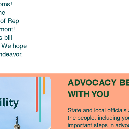
oms!
he
 of Rep
mont!
 bill
- We hope
endeavor.
ADVOCACY B
WITH YOU
State and local officials
the people, including y
important steps in advo