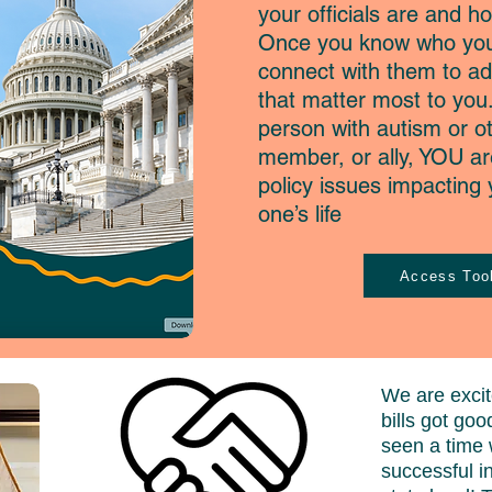
your officials are and h
Once you know who your 
connect with them to ad
that matter most to yo
person with autism or oth
member, or ally, YOU ar
policy issues impacting y
one’s life
Access Tool
We are exci
bills got go
seen a time
successful i