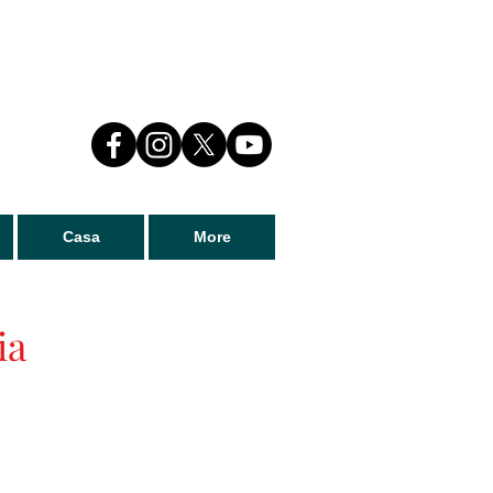
Casa
More
ia