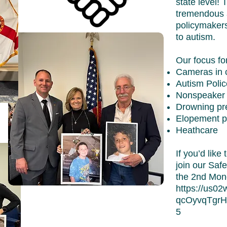
state level! 
tremendous a
policymakers
to autism.
Our focus fo
Cameras in 
Autism Polic
Nonspeaker B
Drowning pr
Elopement pr
Heathcare
If you’d like
join our Saf
the 2nd Mon
https://us02
qcOyvqTgr
5