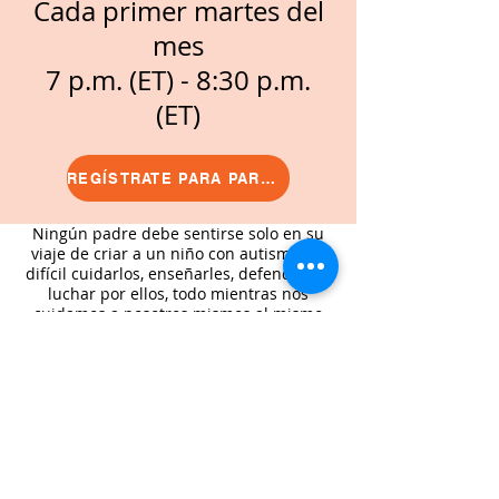
Cada primer martes del
mes
7 p.m. (ET) - 8:30 p.m.
(ET)
REGÍSTRATE PARA PARTICIPAR
Ningún padre debe sentirse solo en su
viaje de criar a un niño con autismo. Es
difícil cuidarlos, enseñarles, defenderlos,
luchar por ellos, todo mientras nos
cuidamos a nosotros mismos al mismo
tiempo. Nuestros hijos no vienen con un
manual especial ni son hijos de padres
que tengan cierto conjunto de
habilidades. Aprendemos sobre la
marcha. A veces nos damos cuenta de las
cosas con bastante rapidez y, a veces, se
necesitan años de trabajo duro y sudor.
Si tratamos de hacerlo todo solos, o
sentimos que hemos sido abandonados