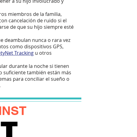
ner a su hijo involucrado y
tros miembros de la familia,
 con cancelación de ruido si el
arse de que su hijo siempre esté
que deambulan nunca o rara vez
ntos como dispositivos GPS,
etyNet Tracking
u otros
ar durante la noche si tienen
o suficiente también están más
emas para conciliar el sueño o
.
INST
T
T