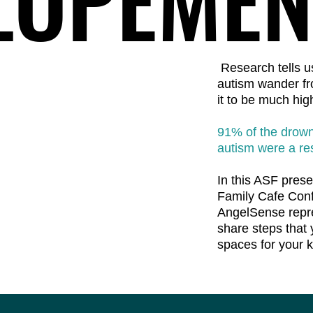
Research tells u
autism wander fr
it to be much hig
91% of the drown
autism were a res
In this ASF pres
Family Cafe Con
AngelSense repre
share steps that 
spaces for your k