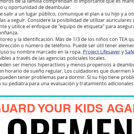
embros de la familia comprendan lo importante que es mante
so u oportunidad de deambular.
e salir a un lugar público, comunique el plan a su hijo y a o
as a seguir. Considere la posibilidad de utilizar auriculares
te y utilice el enfoque de "equipo de etiqueta" para asegur
nfianza.
toreo y la identificación. Más de 1/3 de los niños con TEA 
rección o número de teléfono. Puede ser útil tener eleme
cluso su nombre marcado en la ropa.
Project Lifesaver
y
Saf
es a través de las agencias policiales locales.
eden ser menos hiperactivos y menos propensos a deambul
un horario de sueño regular. Los cuidadores que duermen l
ueden tener problemas para dormir. Si su hijo tiene probl
su pediatra para una evaluación y tratamiento adicionales
UARD YOUR KIDS AGA
LOPEMEN
LOPEMEN