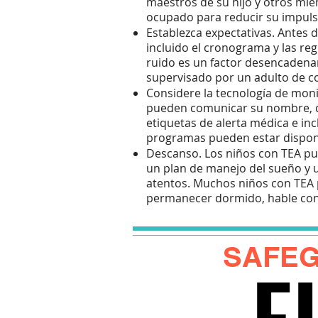
maestros de su hijo y otros mi
ocupado para reducir su impul
Establezca expectativas. Antes d
incluido el cronograma y las regl
ruido es un factor desencadenan
supervisado por un adulto de co
Considere la tecnología de moni
pueden comunicar su nombre, di
etiquetas de alerta médica e in
programas pueden estar disponibl
Descanso. Los niños con TEA pu
un plan de manejo del sueño y 
atentos. Muchos niños con TEA p
permanecer dormido, hable con 
SAFEG
E
E