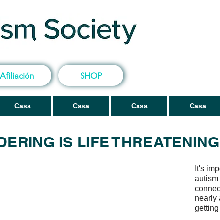
Afiliación
SHOP
Casa
Casa
Casa
Casa
ERING IS LIFE THREATENING
It's im
autism
connec
nearly 
getting