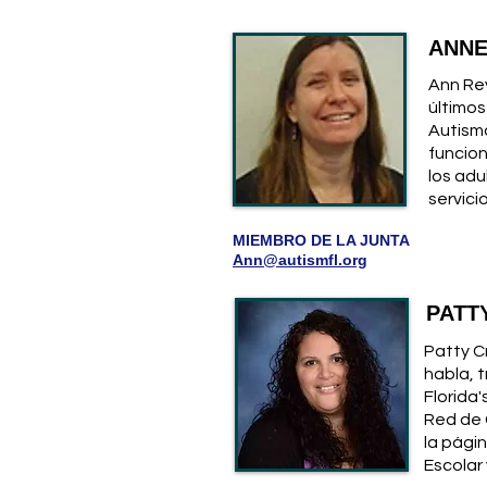
ANNE
Ann Rey
últimos
Autism
funcio
los adu
servici
MIEMBRO DE LA JUNTA
Ann@autismfl.org
PATT
Patty Cr
habla, 
Florida'
Red de 
la pági
Escolar