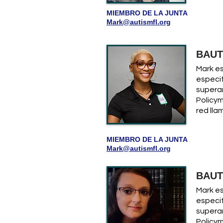
MIEMBRO DE LA JUNTA
Mark@autismfl.org
BAUT
Mark es
especif
superar
Policy
red lla
MIEMBRO DE LA JUNTA
Mark@autismfl.org
BAUT
Mark es
especif
superar
Policy