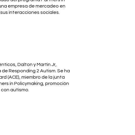
a una empresa de mercadeo en
us interacciones sociales.
ticos, Dalton y Martin Jr,
a de Responding 2 Autism. Se ha
d (ACE), miembro de la junta
tners in Policymaking, promoción
n con autismo.