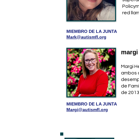
Policy
red lla
MIEMBRO DE LA JUNTA
Mark@autismfl.org
margi
Margi H
ambos c
desempe
de Fami
de 2013
MIEMBRO DE LA JUNTA
Margi@autismfl.org