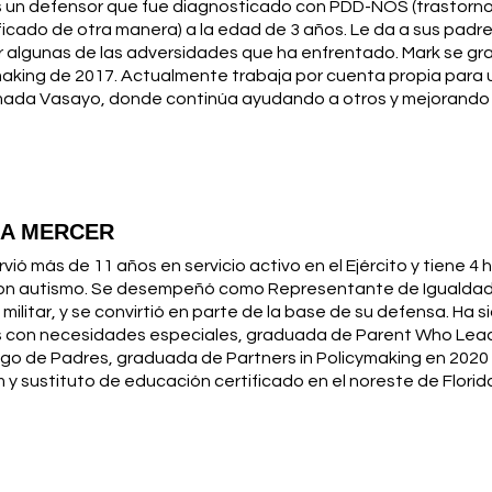
 un defensor que fue diagnosticado con PDD-NOS (trastorno 
icado de otra manera) a la edad de 3 años. Le da a sus padr
 algunas de las adversidades que ha enfrentado. Mark se gr
making de 2017. Actualmente trabaja por cuenta propia par
mada Vasayo, donde continúa ayudando a otros y mejorando s
A MERCER
irvió más de 11 años en servicio activo en el Ejército y tiene 4 h
on autismo. Se desempeñó como Representante de Igualdad
 militar, y se convirtió en parte de la base de su defensa. H
s con necesidades especiales, graduada de Parent Who Leads
zgo de Padres, graduada de Partners in Policymaking en 202
m y sustituto de educación certificado en el noreste de Florid