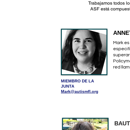
Trabajamos todos los
ASF está compuesta
ANNE
Mark es
especif
superar
Policym
red lla
MIEMBRO DE LA
JUNTA
Mark@autismfl.org
BAUT