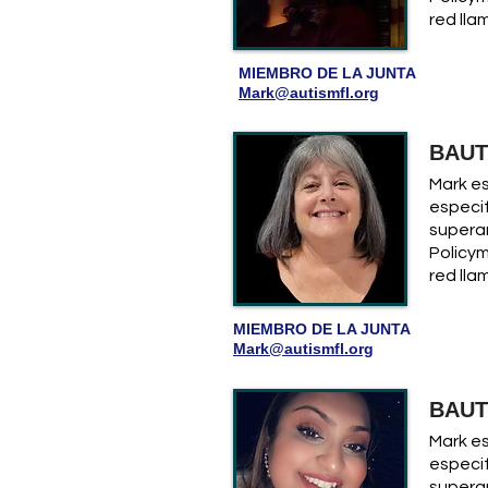
red lla
MIEMBRO DE LA JUNTA
Mark@autismfl.org
BAUT
Mark es
especif
superar
Policy
red lla
MIEMBRO DE LA JUNTA
Mark@autismfl.org
BAUT
Mark es
especif
superar