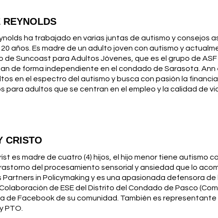
 REYNOLDS
nolds ha trabajado en varias juntas de autismo y consejos a
 20 años. Es madre de un adulto joven con autismo y actualmen
o de Suncoast para Adultos Jóvenes, que es el grupo de ASF
nan de forma independiente en el condado de Sarasota. Ann 
ltos en el espectro del autismo y busca con pasión la finan
os para adultos que se centran en el empleo y la calidad de v
Y CRISTO
ist es madre de cuatro (4) hijos, el hijo menor tiene autismo c
trastorno del procesamiento sensorial y ansiedad que lo ac
s Partners in Policymaking y es una apasionada defensora de la
Colaboración de ESE del Distrito del Condado de Pasco (Comi
na de Facebook de su comunidad. También es representante 
 y PTO.