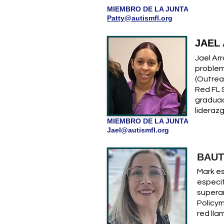
MIEMBRO DE LA JUNTA
Patty@autismfl.org
JAEL
Jael Ar
problem
(Outrea
Red FL 
graduad
liderazg
MIEMBRO DE LA JUNTA
Jael@autismfl.org
BAUT
Mark es
especif
superar
Policy
red lla