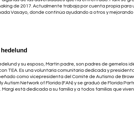
making de 2017. Actualmente trabaja por cuenta propia par
mada Vasayo, donde continúa ayudando a otros y mejorando s
 hedelund
edelund y su esposo, Martin padre, son padres de gemelos idén
on TEA. Es una voluntaria comunitaria dedicada y president
ñado como vicepresidenta del Comité de Autismo de Browar
ly Autism Network of Florida (FAN) y se graduó de Florida Par
. Margi está dedicada a su familia y a todos familias que vive