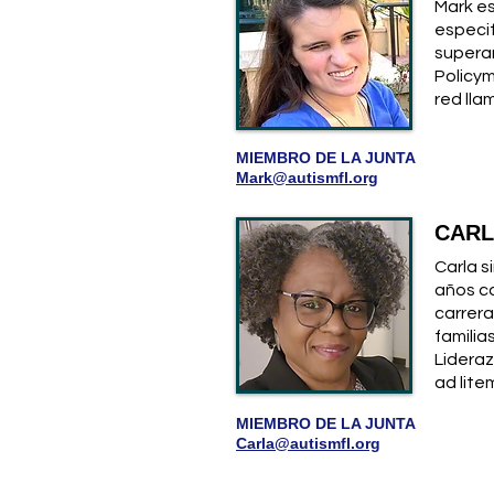
Mark es
especif
superar
Policy
red lla
MIEMBRO DE LA JUNTA
Mark@autismfl.org
CARL
Carla s
años c
carrera
familia
Lidera
ad lite
MIEMBRO DE LA JUNTA
Carla@autismfl.org