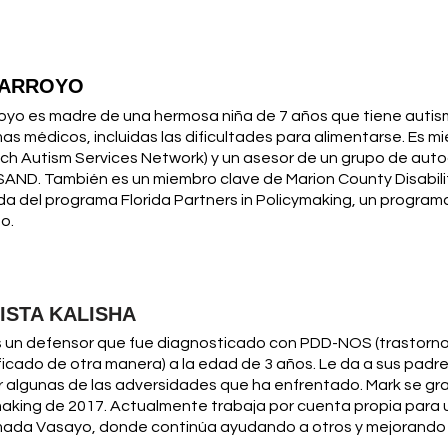
 ARROYO
royo es madre de una hermosa niña de 7 años que tiene auti
as médicos, incluidas las dificultades para alimentarse. Es 
ch Autism Services Network) y un asesor de un grupo de aut
SAND. También es un miembro clave de Marion County Disabili
a del programa Florida Partners in Policymaking, un program
o.
ISTA KALISHA
 un defensor que fue diagnosticado con PDD-NOS (trastorno 
icado de otra manera) a la edad de 3 años. Le da a sus padr
 algunas de las adversidades que ha enfrentado. Mark se gr
making de 2017. Actualmente trabaja por cuenta propia par
mada Vasayo, donde continúa ayudando a otros y mejorando s